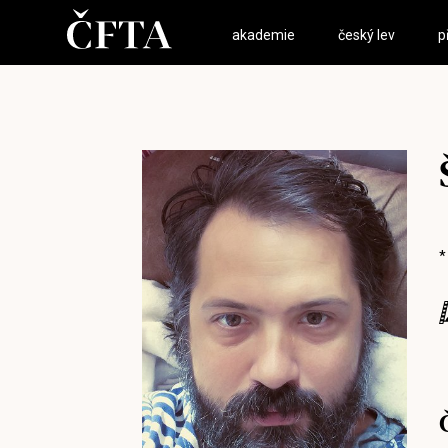
akademie
český lev
p
*