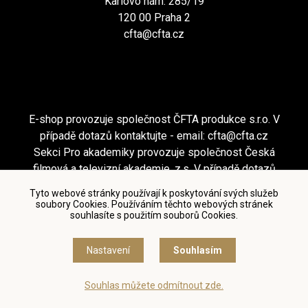
Karlovo nám. 285/19
120 00 Praha 2
cfta@cfta.cz
E-shop provozuje společnost ČFTA produkce s.r.o. V
případě dotazů kontaktujte - email:
cfta@cfta.cz
Sekci Pro akademiky provozuje společnost Česká
filmová a televizní akademie, z.s. V případě dotazů
kontaktujte - email:
cfta@cfta.cz
Tyto webové stránky používají k poskytování svých služeb
soubory Cookies. Používáním těchto webových stránek
souhlasíte s použitím souborů Cookies.
Podmínky užití a zásady ochrany osobních údajů
|
Nastavení cookies
Nastavení
Souhlasím
© Česká filmová a televizní akademie, 2018 - 2026
Souhlas můžete odmítnout zde.