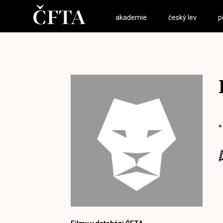
akademie
český lev
p
*