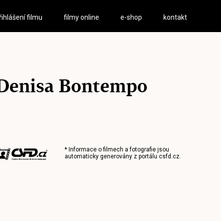
řihlášení filmu
filmy online
e-shop
kontakt
Denisa Bontempo
* Informace o filmech a fotografie jsou
automaticky generovány z portálu
csfd.cz
.