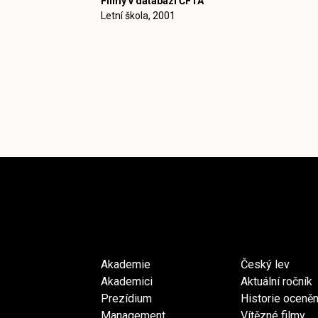
Filmy v databázi ČFTA
Letní škola, 2001
Akademie
Český lev
Akademici
Aktuální ročník
Prezídium
Historie oceněn
Management
Vítězné filmy