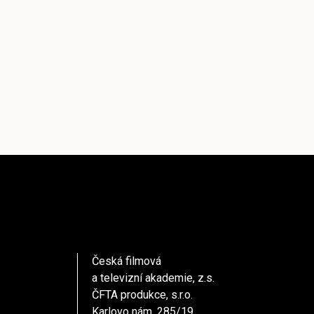
Česká filmová
a televizní akademie, z.s.
ČFTA produkce, s.r.o.
Karlovo nám. 285/19