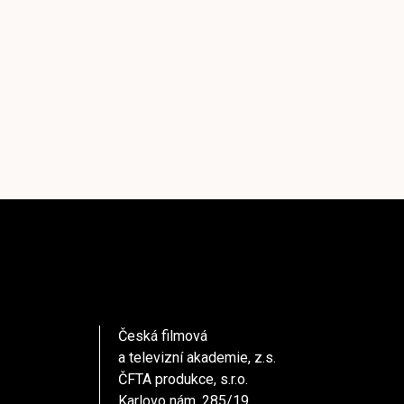
Česká filmová
a televizní akademie, z.s.
ČFTA produkce, s.r.o.
Karlovo nám. 285/19