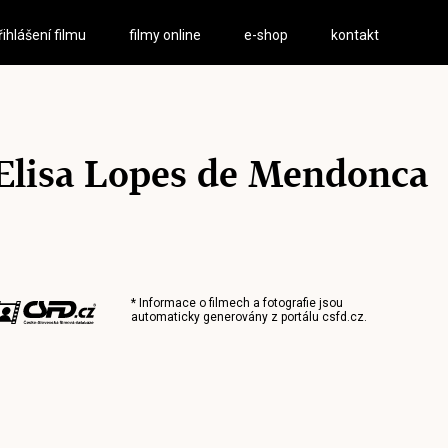
řihlášení filmu
filmy online
e-shop
kontakt
Elisa Lopes de Mendonca
* Informace o filmech a fotografie jsou
automaticky generovány z portálu
csfd.cz
.