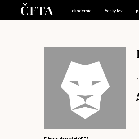
akademie
český lev
p
*