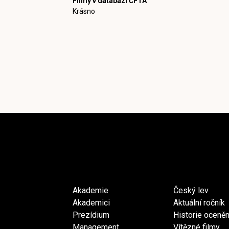
Filmy v databázi ČFTA
Krásno
Akademie
Český lev
Akademici
Aktuální ročník
Prezídium
Historie oceněn
Management
Vítězné filmy