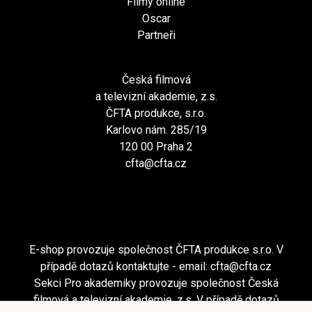
Filmy online
Oscar
Partneři
Česká filmová
a televizní akademie, z.s.
ČFTA produkce, s.r.o.
Karlovo nám. 285/19
120 00 Praha 2
cfta@cfta.cz
E-shop provozuje společnost ČFTA produkce s.r.o. V
případě dotazů kontaktujte - email:
cfta@cfta.cz
Sekci Pro akademiky provozuje společnost Česká
filmová a televizní akademie, z.s. V případě dotazů