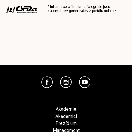
* Informace o filmech a fotografie jsou
automaticky generovány z portálu
csfd.cz
.
Akademie
Akademici
Prezídium
Management