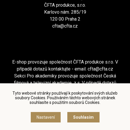
ČFTA produkce, s.r.o.
Karlovo nám. 285/19
120 00 Praha 2
cfta@cfta.cz
E-shop provozuje společnost ČFTA produkce s.r.o. V
případě dotazů kontaktujte - email:
cfta@cfta.cz
Sekci Pro akademiky provozuje společnost Česká
filmová a televizní akademie, z.s. V případě dotazů
kontaktujte - email:
cfta@cfta.cz
Tyto webové stránky používají k poskytování svých služeb
soubory Cookies. Používáním těchto webových stránek
souhlasíte s použitím souborů Cookies.
Podmínky užití a zásady ochrany osobních údajů
|
Nastavení cookies
Nastavení
Souhlasím
© Česká filmová a televizní akademie, 2018 - 2026