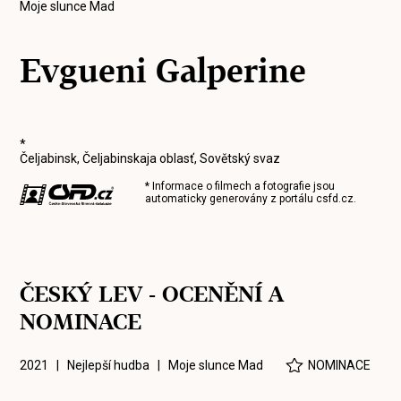
Moje slunce Mad
Evgueni Galperine
*
Čeljabinsk, Čeljabinskaja oblasť, Sovětský svaz
* Informace o filmech a fotografie jsou
automaticky generovány z portálu
csfd.cz
.
ČESKÝ LEV - OCENĚNÍ A
NOMINACE
2021 | Nejlepší hudba |
Moje slunce Mad
NOMINACE