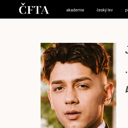
akademie
český lev
p
*