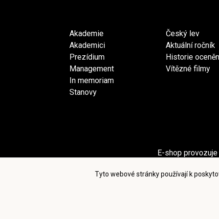
Akademie
Český lev
Akademici
Aktuální ročník
Prezídium
Historie oceněn
Management
Vítězné filmy
In memoriam
Stanovy
E-shop provozuje 
Sekci Pro akademiky provozuje spol
Tyto webové stránky používají k poskyto
Po