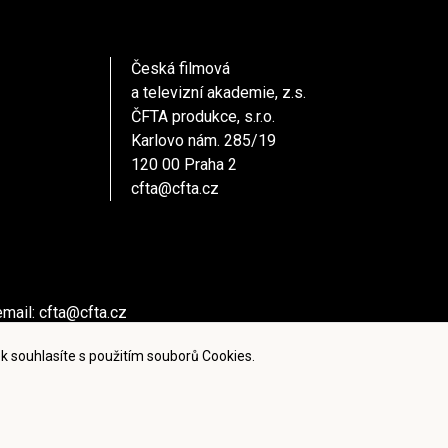
Česká filmová
a televizní akademie, z.s.
ČFTA produkce, s.r.o.
Karlovo nám. 285/19
120 00 Praha 2
cfta@cfta.cz
email:
cfta@cfta.cz
ů kontaktujte - email:
cfta@cfta.cz
k souhlasíte s použitím souborů Cookies.
ies