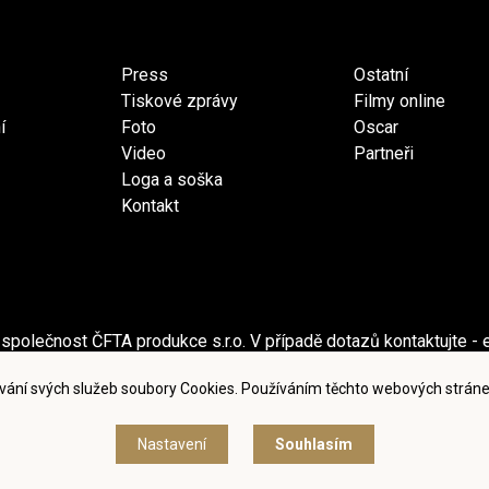
Press
Ostatní
Tiskové zprávy
Filmy online
í
Foto
Oscar
Video
Partneři
Loga a soška
Kontakt
společnost ČFTA produkce s.r.o. V případě dotazů kontaktujte - 
ečnost Česká filmová a televizní akademie, z.s. V případě dotaz
vání svých služeb soubory Cookies. Používáním těchto webových stráne
dmínky užití a zásady ochrany osobních údajů
|
Nastavení cook
Nastavení
Souhlasím
© Česká filmová a televizní akademie, 2018 - 2026