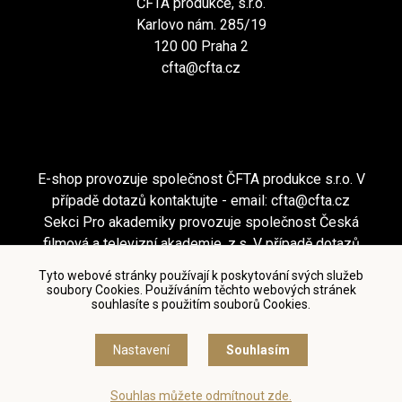
ČFTA produkce, s.r.o.
Karlovo nám. 285/19
120 00 Praha 2
cfta@cfta.cz
E-shop provozuje společnost ČFTA produkce s.r.o. V
případě dotazů kontaktujte - email:
cfta@cfta.cz
Sekci Pro akademiky provozuje společnost Česká
filmová a televizní akademie, z.s. V případě dotazů
kontaktujte - email:
cfta@cfta.cz
Tyto webové stránky používají k poskytování svých služeb
soubory Cookies. Používáním těchto webových stránek
souhlasíte s použitím souborů Cookies.
Podmínky užití a zásady ochrany osobních údajů
|
Nastavení cookies
Nastavení
Souhlasím
© Česká filmová a televizní akademie, 2018 - 2026
Souhlas můžete odmítnout zde.