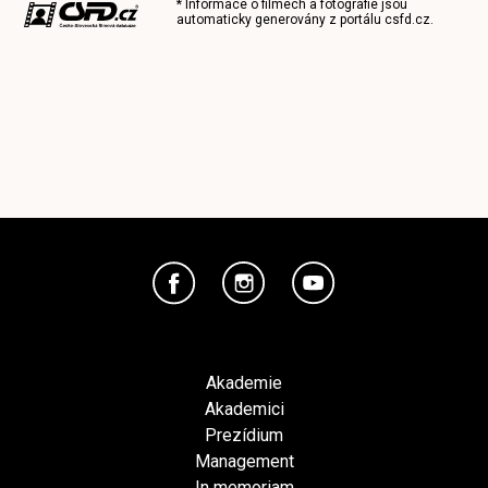
* Informace o filmech a fotografie jsou
automaticky generovány z portálu
csfd.cz
.
Akademie
Akademici
Prezídium
Management
In memoriam