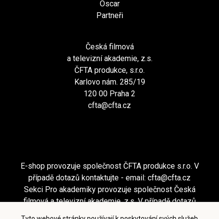
Oscar
Partneři
Česká filmová
a televizní akademie, z.s.
ČFTA produkce, s.r.o.
Karlovo nám. 285/19
120 00 Praha 2
cfta@cfta.cz
E-shop provozuje společnost ČFTA produkce s.r.o. V
případě dotazů kontaktujte - email:
cfta@cfta.cz
Sekci Pro akademiky provozuje společnost Česká
filmová a televizní akademie, z.s. V případě dotazů
kontaktujte - email:
cfta@cfta.cz
Tyto webové stránky používají k poskytování svých služeb