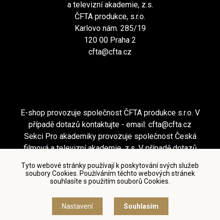
a televizní akademie, z.s.
ČFTA produkce, s.r.o.
Karlovo nám. 285/19
120 00 Praha 2
cfta@cfta.cz
E-shop provozuje společnost ČFTA produkce s.r.o. V
případě dotazů kontaktujte - email:
cfta@cfta.cz
Sekci Pro akademiky provozuje společnost Česká
filmová a televizní akademie, z.s. V případě dotazů
kontaktujte - email:
cfta@cfta.cz
Tyto webové stránky používají k poskytování svých služeb
soubory Cookies. Používáním těchto webových stránek
souhlasíte s použitím souborů Cookies.
Podmínky užití a zásady ochrany osobních údajů
|
Nastavení cookies
Nastavení
Souhlasím
© Česká filmová a televizní akademie, 2018 - 2026