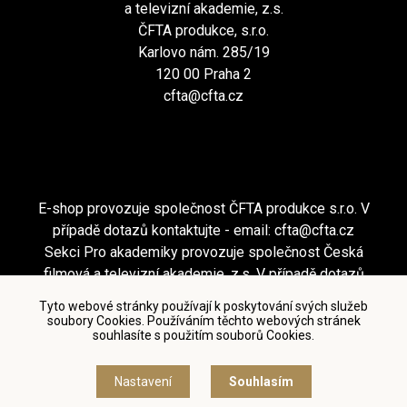
a televizní akademie, z.s.
ČFTA produkce, s.r.o.
Karlovo nám. 285/19
120 00 Praha 2
cfta@cfta.cz
E-shop provozuje společnost ČFTA produkce s.r.o. V
případě dotazů kontaktujte - email:
cfta@cfta.cz
Sekci Pro akademiky provozuje společnost Česká
filmová a televizní akademie, z.s. V případě dotazů
kontaktujte - email:
cfta@cfta.cz
Tyto webové stránky používají k poskytování svých služeb
soubory Cookies. Používáním těchto webových stránek
souhlasíte s použitím souborů Cookies.
Podmínky užití a zásady ochrany osobních údajů
|
Nastavení cookies
Nastavení
Souhlasím
© Česká filmová a televizní akademie, 2018 - 2026