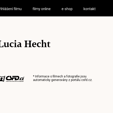
řihlášení filmu
filmy online
e-shop
kontakt
Lucia Hecht
* Informace o filmech a fotografie jsou
automaticky generovány z portálu
csfd.cz
.