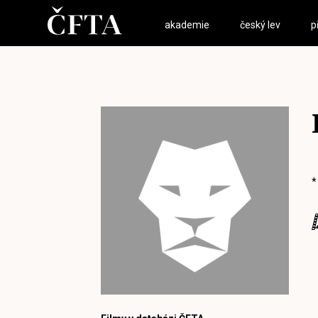
akademie
český lev
p
*