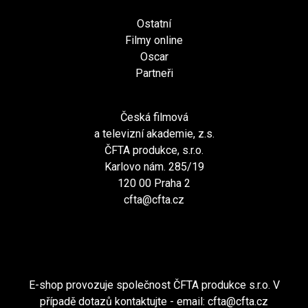
Ostatní
Filmy online
Oscar
Partneři
Česká filmová
a televizní akademie, z.s.
ČFTA produkce, s.r.o.
Karlovo nám. 285/19
120 00 Praha 2
cfta@cfta.cz
E-shop provozuje společnost ČFTA produkce s.r.o. V
případě dotazů kontaktujte - email:
cfta@cfta.cz