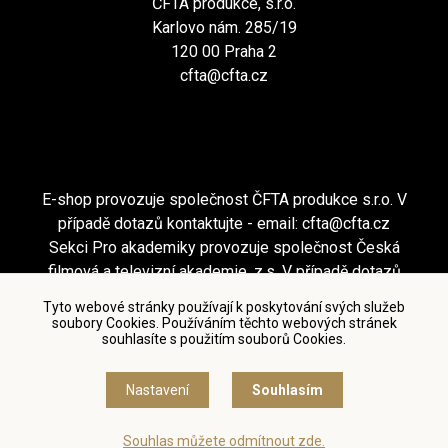
ČFTA produkce, s.r.o.
Karlovo nám. 285/19
120 00 Praha 2
cfta@cfta.cz
E-shop provozuje společnost ČFTA produkce s.r.o. V
případě dotazů kontaktujte - email:
cfta@cfta.cz
Sekci Pro akademiky provozuje společnost Česká
filmová a televizní akademie, z.s. V případě dotazů
kontaktujte - email:
cfta@cfta.cz
Tyto webové stránky používají k poskytování svých služeb
soubory Cookies. Používáním těchto webových stránek
souhlasíte s použitím souborů Cookies.
Podmínky užití a zásady ochrany osobních údajů
|
Nastavení cookies
Nastavení
Souhlasím
© Česká filmová a televizní akademie, 2018 - 2026
Souhlas můžete odmítnout zde.