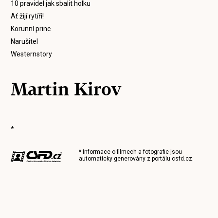
10 pravidel jak sbalit holku
Ať žijí rytíři!
Korunní princ
Narušitel
Westernstory
Martin Kirov
*
* Informace o filmech a fotografie jsou
automaticky generovány z portálu
csfd.cz
.