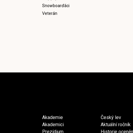
Snowboarďáci
Veterán
Akademie
Český lev
Akademici
Aktuální ročník
Prezídium
Historie oceněn