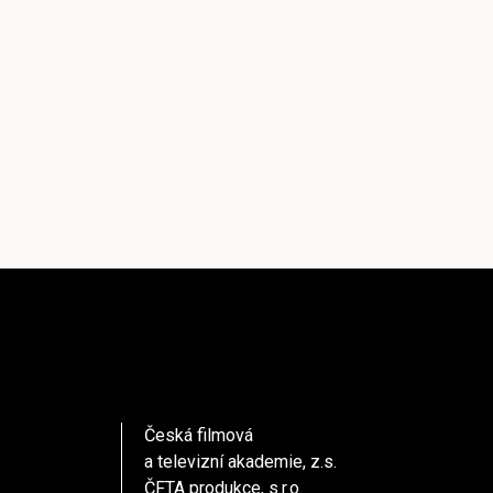
Česká filmová
a televizní akademie, z.s.
ČFTA produkce, s.r.o.