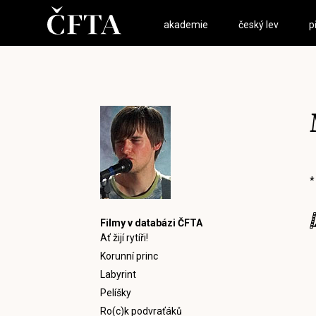
akademie
český lev
p
*
Filmy v databázi ČFTA
Ať žijí rytíři!
Korunní princ
Labyrint
Pelíšky
Ro(c)k podvraťáků