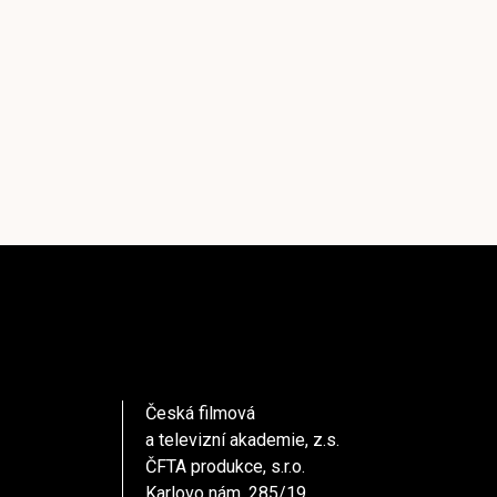
Česká filmová
a televizní akademie, z.s.
ČFTA produkce, s.r.o.
Karlovo nám. 285/19