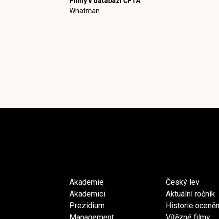
Filmy v databázi ČFTA
Whatman
Akademie
Český lev
Akademici
Aktuální ročník
Prezídium
Historie oceněn
Management
Vítězné filmy