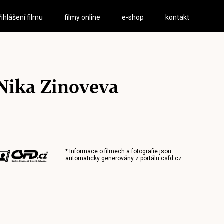
řihlášení filmu
filmy online
e-shop
kontakt
Nika Zinoveva
* Informace o filmech a fotografie jsou
automaticky generovány z portálu
csfd.cz
.