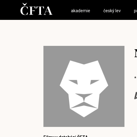
akademie
český lev
p
*