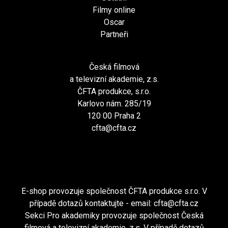
Filmy online
Oscar
Partneři
Česká filmová
a televizní akademie, z.s.
ČFTA produkce, s.r.o.
Karlovo nám. 285/19
120 00 Praha 2
cfta@cfta.cz
E-shop provozuje společnost ČFTA produkce s.r.o. V
případě dotazů kontaktujte - email:
cfta@cfta.cz
Sekci Pro akademiky provozuje společnost Česká
filmová a televizní akademie, z.s. V případě dotazů