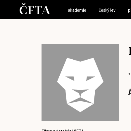
akademie
český lev
p
*