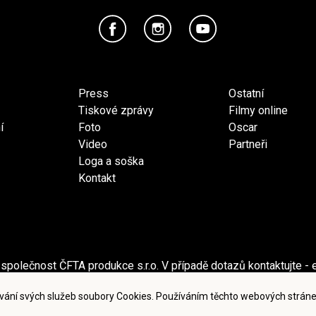
Press
Ostatní
Tiskové zprávy
Filmy online
í
Foto
Oscar
Video
Partneři
Loga a soška
Kontakt
společnost ČFTA produkce s.r.o. V případě dotazů kontaktujte - 
ečnost Česká filmová a televizní akademie, z.s. V případě dotaz
vání svých služeb soubory Cookies. Používáním těchto webových stráne