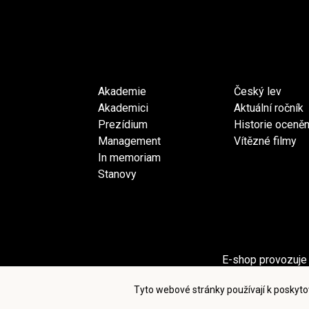
Akademie
Český lev
Akademici
Aktuální ročník
Prezídium
Historie oceněn
Management
Vítězné filmy
In memoriam
Stanovy
E-shop provozuje 
Sekci Pro akademiky provozuje spol
Tyto webové stránky používají k poskyto