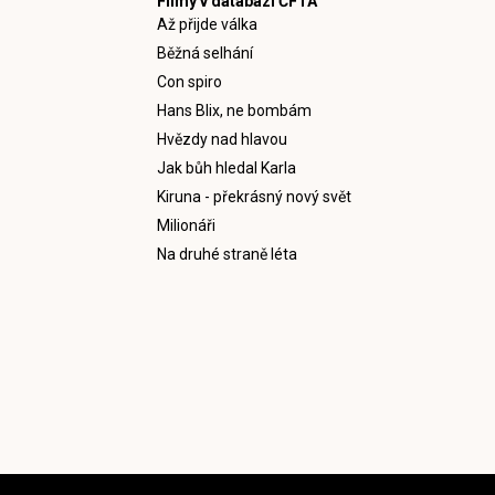
Filmy v databázi ČFTA
Až přijde válka
Běžná selhání
Con spiro
Hans Blix, ne bombám
Hvězdy nad hlavou
Jak bůh hledal Karla
Kiruna - překrásný nový svět
Milionáři
Na druhé straně léta