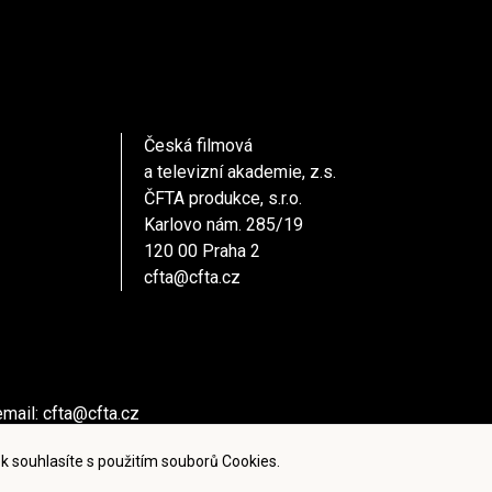
Česká filmová
a televizní akademie, z.s.
ČFTA produkce, s.r.o.
Karlovo nám. 285/19
120 00 Praha 2
cfta@cfta.cz
email:
cfta@cfta.cz
ů kontaktujte - email:
cfta@cfta.cz
k souhlasíte s použitím souborů Cookies.