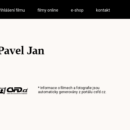
řihlášení filmu
filmy online
e-shop
kontakt
Pavel Jan
* Informace o filmech a fotografie jsou
automaticky generovány z portálu
csfd.cz
.