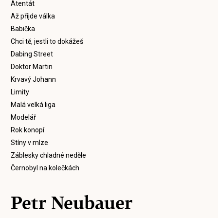
Atentát
Až přijde válka
Babička
Chci tě, jestli to dokážeš
Dabing Street
Doktor Martin
Krvavý Johann
Limity
Malá velká liga
Modelář
Rok konopí
Stíny v mlze
Záblesky chladné neděle
Černobyl na kolečkách
Petr Neubauer