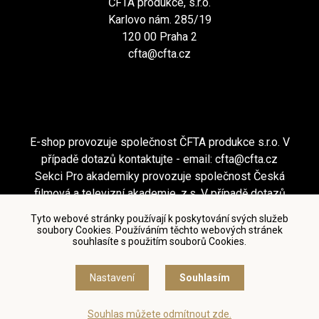
ČFTA produkce, s.r.o.
Karlovo nám. 285/19
120 00 Praha 2
cfta@cfta.cz
E-shop provozuje společnost ČFTA produkce s.r.o. V
případě dotazů kontaktujte - email:
cfta@cfta.cz
Sekci Pro akademiky provozuje společnost Česká
filmová a televizní akademie, z.s. V případě dotazů
kontaktujte - email:
cfta@cfta.cz
Tyto webové stránky používají k poskytování svých služeb
soubory Cookies. Používáním těchto webových stránek
souhlasíte s použitím souborů Cookies.
Podmínky užití a zásady ochrany osobních údajů
|
Nastavení cookies
Nastavení
Souhlasím
© Česká filmová a televizní akademie, 2018 - 2026
Souhlas můžete odmítnout zde.