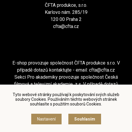
ČFTA produkce, s.r.o.
Karlovo nám. 285/19
120 00 Praha 2
cfta@cfta.cz
E-shop provozuje společnost ČFTA produkce s.r.o. V
případě dotazů kontaktujte - email:
cfta@cfta.cz
Sekci Pro akademiky provozuje společnost Česká
filmová a televizní akademie, z.s. V případě dotazů
kontaktujte - email:
cfta@cfta.cz
Tyto webové stránky používají k poskytování svých služeb
soubory Cookies. Používáním těchto webových stránek
souhlasíte s použitím souborů Cookies.
Podmínky užití a zásady ochrany osobních údajů
|
Nastavení cookies
Nastavení
Souhlasím
© Česká filmová a televizní akademie, 2018 - 2026