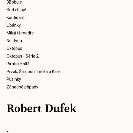
3Bobule
Buď chlap!
Konfident
Líbánky
Miluji tě modře
Nestyda
Oktopus
Oktopus - Série 2
Pirátské sítě
Prvok, Šampón, Tečka a Karel
Pusinky
Záhadné případy
Robert Dufek
*