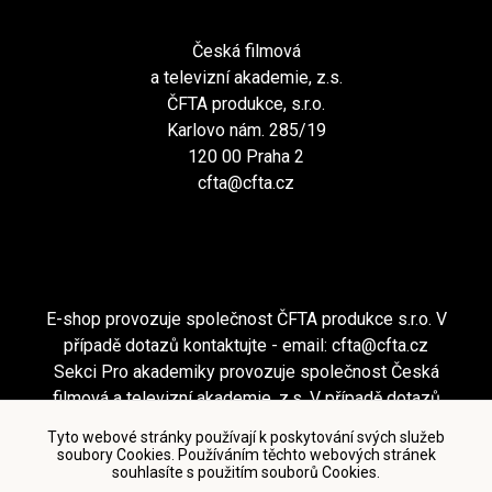
Česká filmová
a televizní akademie, z.s.
ČFTA produkce, s.r.o.
Karlovo nám. 285/19
120 00 Praha 2
cfta@cfta.cz
E-shop provozuje společnost ČFTA produkce s.r.o. V
případě dotazů kontaktujte - email:
cfta@cfta.cz
Sekci Pro akademiky provozuje společnost Česká
filmová a televizní akademie, z.s. V případě dotazů
kontaktujte - email:
cfta@cfta.cz
Tyto webové stránky používají k poskytování svých služeb
soubory Cookies. Používáním těchto webových stránek
souhlasíte s použitím souborů Cookies.
Podmínky užití a zásady ochrany osobních údajů
|