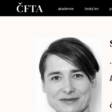
akademie
český lev
p
*