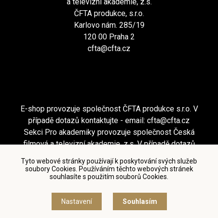
a televizní akademie, z.s.
ČFTA produkce, s.r.o.
Karlovo nám. 285/19
120 00 Praha 2
cfta@cfta.cz
E-shop provozuje společnost ČFTA produkce s.r.o. V
případě dotazů kontaktujte - email:
cfta@cfta.cz
Sekci Pro akademiky provozuje společnost Česká
filmová a televizní akademie, z.s. V případě dotazů
kontaktujte - email:
cfta@cfta.cz
Tyto webové stránky používají k poskytování svých služeb
soubory Cookies. Používáním těchto webových stránek
souhlasíte s použitím souborů Cookies.
Podmínky užití a zásady ochrany osobních údajů
|
Nastavení cookies
Nastavení
Souhlasím
© Česká filmová a televizní akademie, 2018 - 2026