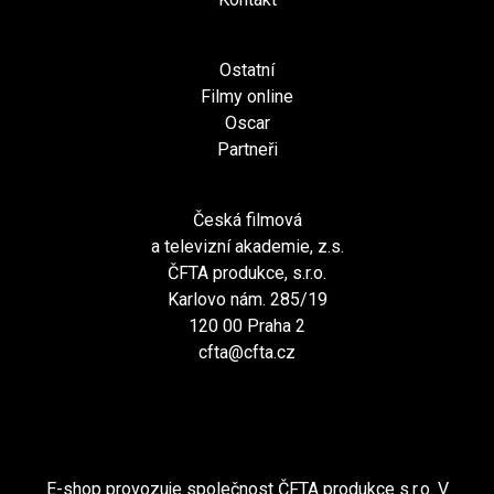
Ostatní
Filmy online
Oscar
Partneři
Česká filmová
a televizní akademie, z.s.
ČFTA produkce, s.r.o.
Karlovo nám. 285/19
120 00 Praha 2
cfta@cfta.cz
E-shop provozuje společnost ČFTA produkce s.r.o. V