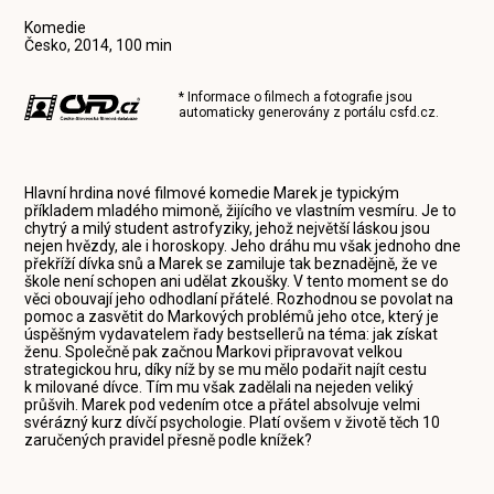
Komedie
Česko, 2014, 100 min
* Informace o filmech a fotografie jsou
automaticky generovány z portálu
csfd.cz
.
Hlavní hrdina nové filmové komedie Marek je typickým
příkladem mladého mimoně, žijícího ve vlastním vesmíru. Je to
chytrý a milý student astrofyziky, jehož největší láskou jsou
nejen hvězdy, ale i horoskopy. Jeho dráhu mu však jednoho dne
překříží dívka snů a Marek se zamiluje tak beznadějně, že ve
škole není schopen ani udělat zkoušky. V tento moment se do
věci obouvají jeho odhodlaní přátelé. Rozhodnou se povolat na
pomoc a zasvětit do Markových problémů jeho otce, který je
úspěšným vydavatelem řady bestsellerů na téma: jak získat
ženu. Společně pak začnou Markovi připravovat velkou
strategickou hru, díky níž by se mu mělo podařit najít cestu
k milované dívce. Tím mu však zadělali na nejeden veliký
průšvih. Marek pod vedením otce a přátel absolvuje velmi
svérázný kurz dívčí psychologie. Platí ovšem v životě těch 10
zaručených pravidel přesně podle knížek?