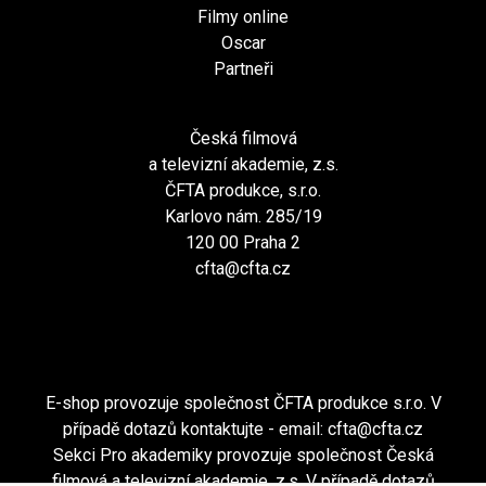
Filmy online
Oscar
Partneři
Česká filmová
a televizní akademie, z.s.
ČFTA produkce, s.r.o.
Karlovo nám. 285/19
120 00 Praha 2
cfta@cfta.cz
E-shop provozuje společnost ČFTA produkce s.r.o. V
případě dotazů kontaktujte - email:
cfta@cfta.cz
Sekci Pro akademiky provozuje společnost Česká
filmová a televizní akademie, z.s. V případě dotazů