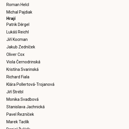
Roman Helcl
Michal Pajdiak
Hrají
Patrik Děrgel
Lukáš Reichl
Jiří Kocman
Jakub Zedníček
Oliver Cox
Viola Černodrinská
Kristína Svarinská
Richard Fiala
Klára Pollertová-Trojanová
Jiří Štrébl
Monika Svadbová
Stanislava Jachnická
Pavel Řezníček
Marek Taclík