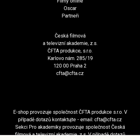
Filmy online
Oscar
Partneři
Česká filmová
a televizní akademie, z.s.
ČFTA produkce, s.r.o.
Karlovo nám. 285/19
120 00 Praha 2
cfta@cfta.cz
E-shop provozuje společnost ČFTA produkce s.r.o. V
případě dotazů kontaktujte - email:
cfta@cfta.cz
Sekci Pro akademiky provozuje společnost Česká
filmová a televizní akademie, z.s. V případě dotazů