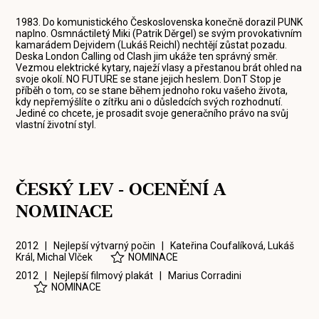
1983. Do komunistického Československa konečně dorazil PUNK
naplno. Osmnáctiletý Miki (Patrik Děrgel) se svým provokativním
kamarádem Dejvidem (Lukáš Reichl) nechtějí zůstat pozadu.
Deska London Calling od Clash jim ukáže ten správný směr.
Vezmou elektrické kytary, naježí vlasy a přestanou brát ohled na
svoje okolí. NO FUTURE se stane jejich heslem. DonT Stop je
příběh o tom, co se stane během jednoho roku vašeho života,
kdy nepřemýšlíte o zítřku ani o důsledcích svých rozhodnutí.
Jediné co chcete, je prosadit svoje generačního právo na svůj
vlastní životní styl.
ČESKÝ LEV - OCENĚNÍ A
NOMINACE
2012 | Nejlepší výtvarný počin |
Kateřina Coufalíková
,
Lukáš
Král
,
Michal Vlček
NOMINACE
2012 | Nejlepší filmový plakát |
Marius Corradini
NOMINACE