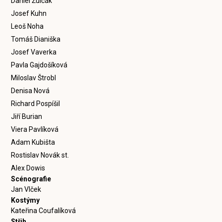
Daniel Žulčák
Josef Kuhn
Leoš Noha
Tomáš Dianiška
Josef Vaverka
Pavla Gajdošíková
Miloslav Štrobl
Denisa Nová
Richard Pospíšil
Jiří Burian
Viera Pavlíková
Adam Kubišta
Rostislav Novák st.
Alex Dowis
Scénografie
Jan Vlček
Kostýmy
Kateřina Coufalíková
Střih