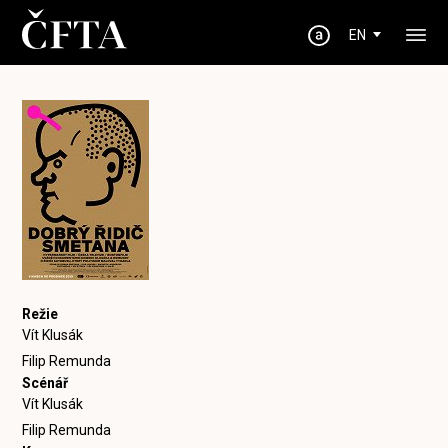
EN
Režie
Vít Klusák
Filip Remunda
Scénář
Vít Klusák
Filip Remunda