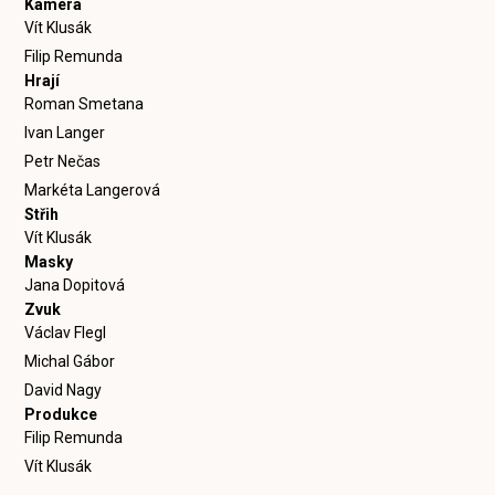
Kamera
Vít Klusák
Filip Remunda
Hrají
Roman Smetana
Ivan Langer
Petr Nečas
Markéta Langerová
Střih
Vít Klusák
Masky
Jana Dopitová
Zvuk
Václav Flegl
Michal Gábor
David Nagy
Produkce
Filip Remunda
Vít Klusák