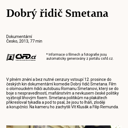
Dobrý řidič Smetana
Dokumentární
Česko, 2013, 77 min
* Informace o filmech a fotografie jsou
automaticky generovány z portálu
csfd.cz
.
V plném znění a bez nutné cenzury vstoupí 12. prosince do
českých kin dokumentární komedie Dobrý řidič Smetana. Film
o olomouckém řidiči autobusu Romanu Smetanovi, který se do
boje s nespravedlností, mafiánstvím a nevkusem české politiky
vyzbrojil lihovým fixem. Smetana politikům na plakátech
přikresloval tykadla a pod to psal, že jsou to lháři, zloději
a korupčníci. Na kameru ho zachytili Vít Klusák a Filip Remunda.