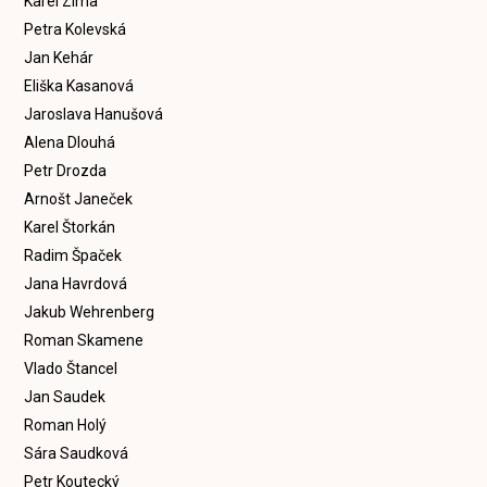
Karel Zima
Petra Kolevská
Jan Kehár
Eliška Kasanová
Jaroslava Hanušová
Alena Dlouhá
Petr Drozda
Arnošt Janeček
Karel Štorkán
Radim Špaček
Jana Havrdová
Jakub Wehrenberg
Roman Skamene
Vlado Štancel
Jan Saudek
Roman Holý
Sára Saudková
Petr Koutecký