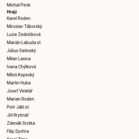
Michal Penk
Hrají
Karel Roden
Miroslav Táborský
Lucie Zedníčková
Marián Labuda st.
Július Satinský
Milan Lasica
Ivana Chýlková
Miloš Kopecký
Martin Huba
Josef Vinklář
Marian Roden
Petr Jákl st.
Jiří Krytinář
Zdeněk Srstka
Filip Sychra