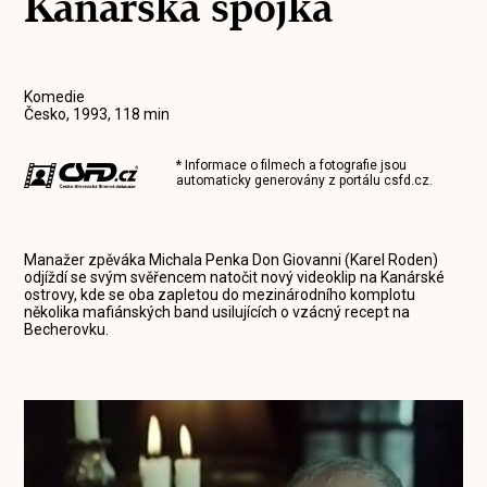
Kanárská spojka
Komedie
Česko, 1993, 118 min
* Informace o filmech a fotografie jsou
automaticky generovány z portálu
csfd.cz
.
Manažer zpěváka Michala Penka Don Giovanni (Karel Roden)
odjíždí se svým svěřencem natočit nový videoklip na Kanárské
ostrovy, kde se oba zapletou do mezinárodního komplotu
několika mafiánských band usilujících o vzácný recept na
Becherovku.