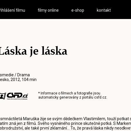
řihlášení filmu
filmy online
e-shop
kontakt
Láska je láska
omedie / Drama
esko, 2012, 104 min
* Informace o filmech a fotografie jsou
automaticky generovány z portálu
csfd.cz
.
smnáctiletá Maruška žije se svým dědečkem Vlastimilem, touží potkat s
atím zná jen z filmů. Svého vysněného prince skutečně potká. S Markem 
obrodružství, ale také první zklamání... To, že pravá láska nikdy neodkvet