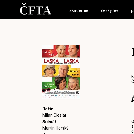
akademie
český lev
p
K
Č
Režie
Milan Cieslar
O
Scénář
z
Martin Horský
d