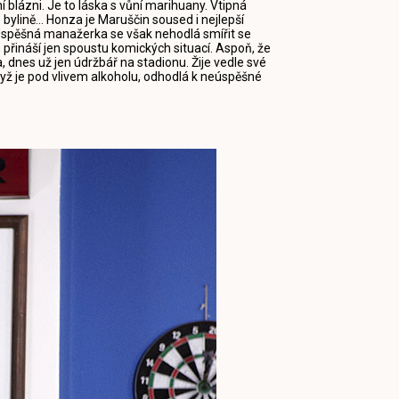
 blázni. Je to láska s vůní marihuany. Vtipná
bylině... Honza je Maruščin soused i nejlepší
 Úspěšná manažerka se však nehodlá smířit se
 přináší jen spoustu komických situací. Aspoň, že
, dnes už jen údržbář na stadionu. Žije vedle své
yž je pod vlivem alkoholu, odhodlá k neúspěšné