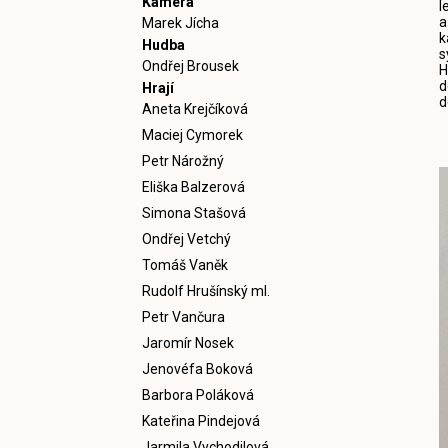
Kamera
l
a
Marek Jícha
k
Hudba
s
Ondřej Brousek
H
d
Hrají
d
Aneta Krejčíková
Maciej Cymorek
Petr Nárožný
Eliška Balzerová
Simona Stašová
Ondřej Vetchý
Tomáš Vaněk
Rudolf Hrušínský ml.
Petr Vančura
Jaromír Nosek
Jenovéfa Boková
Barbora Poláková
Kateřina Pindejová
Jarmila Vychodilová