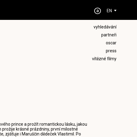
EN
vyhledávání
partneři
oscar
press
vítězné filmy
vého prince a prožít romantickou lásku, jakou
prožije krásné prázdniny, první milostné
e, zjišťuje i Maruščin dědeček Vlastimil. Po