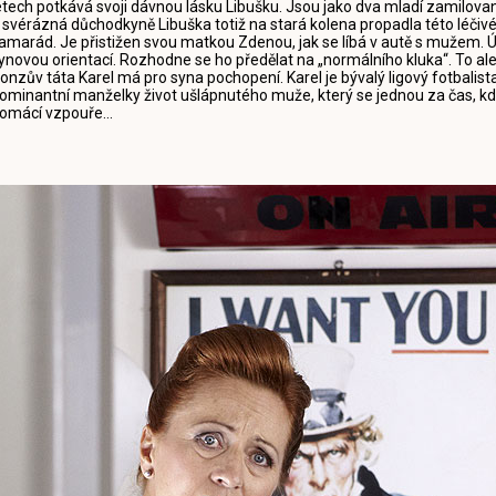
etech potkává svoji dávnou lásku Libušku. Jsou jako dva mladí zamilovaní
 svérázná důchodkyně Libuška totiž na stará kolena propadla této léčivé 
amarád. Je přistižen svou matkou Zdenou, jak se líbá v autě s mužem.
ynovou orientací. Rozhodne se ho předělat na „normálního kluka“. To ale
onzův táta Karel má pro syna pochopení. Karel je bývalý ligový fotbalista
ominantní manželky život ušlápnutého muže, který se jednou za čas, kd
omácí vzpouře...