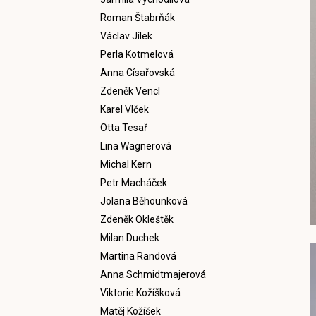
Roman Štabrňák
Václav Jílek
Perla Kotmelová
Anna Císařovská
Zdeněk Vencl
Karel Vlček
Otta Tesař
Lina Wagnerová
Michal Kern
Petr Macháček
Jolana Běhounková
Zdeněk Okleštěk
Milan Duchek
Martina Randová
Anna Schmidtmajerová
Viktorie Kožíšková
Matěj Kožíšek