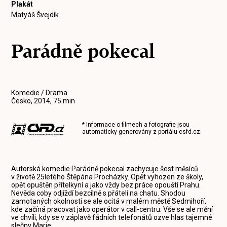
Plakát
Matyáš Švejdík
Parádně pokecal
Komedie / Drama
Česko, 2014, 75 min
* Informace o filmech a fotografie jsou
automaticky generovány z portálu
csfd.cz
.
Autorská komedie Parádně pokecal zachycuje šest měsíců
v životě 25letého Štěpána Procházky. Opět vyhozen ze školy,
opět opuštěn přítelkyní a jako vždy bez práce opouští Prahu.
Nevěda coby odjíždí bezcílně s přáteli na chatu. Shodou
zamotaných okolností se ale ocitá v malém městě Sedmihoří,
kde začíná pracovat jako operátor v call-centru. Vše se ale mění
ve chvíli, kdy se v záplavě fádních telefonátů ozve hlas tajemné
slečny Marie...