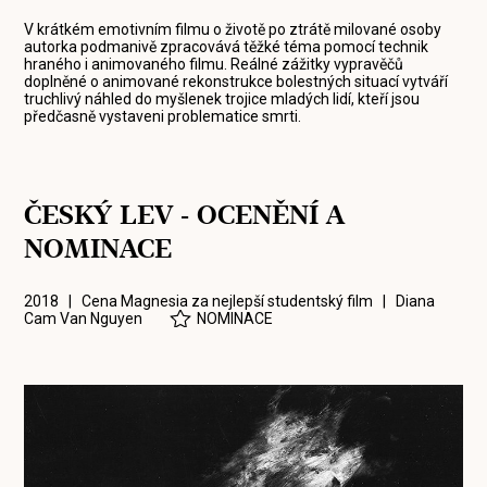
V krátkém emotivním filmu o životě po ztrátě milované osoby
autorka podmanivě zpracovává těžké téma pomocí technik
hraného i animovaného filmu. Reálné zážitky vypravěčů
doplněné o animované rekonstrukce bolestných situací vytváří
truchlivý náhled do myšlenek trojice mladých lidí, kteří jsou
předčasně vystaveni problematice smrti.
ČESKÝ LEV - OCENĚNÍ A
NOMINACE
2018 | Cena Magnesia za nejlepší studentský film |
Diana
Cam Van Nguyen
NOMINACE