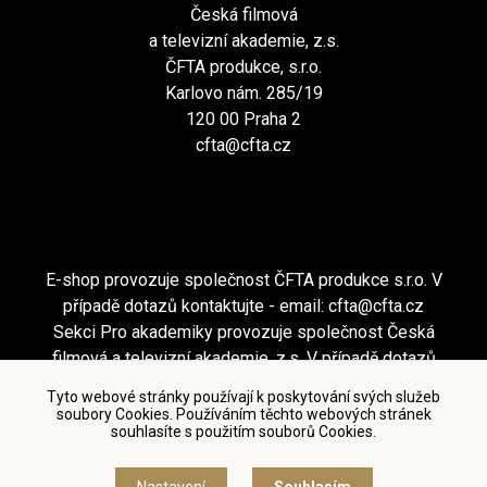
Česká filmová
a televizní akademie, z.s.
ČFTA produkce, s.r.o.
Karlovo nám. 285/19
120 00 Praha 2
cfta@cfta.cz
E-shop provozuje společnost ČFTA produkce s.r.o. V
případě dotazů kontaktujte - email:
cfta@cfta.cz
Sekci Pro akademiky provozuje společnost Česká
filmová a televizní akademie, z.s. V případě dotazů
kontaktujte - email:
cfta@cfta.cz
Tyto webové stránky používají k poskytování svých služeb
soubory Cookies. Používáním těchto webových stránek
souhlasíte s použitím souborů Cookies.
Podmínky užití a zásady ochrany osobních údajů
|
Nastavení cookies