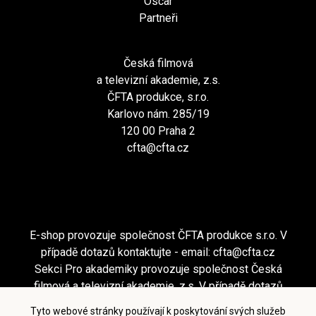
Oscar
Partneři
Česká filmová
a televizní akademie, z.s.
ČFTA produkce, s.r.o.
Karlovo nám. 285/19
120 00 Praha 2
cfta@cfta.cz
E-shop provozuje společnost ČFTA produkce s.r.o. V
případě dotazů kontaktujte - email:
cfta@cfta.cz
Sekci Pro akademiky provozuje společnost Česká
filmová a televizní akademie, z.s. V případě dotazů
kontaktujte - email:
cfta@cfta.cz
Tyto webové stránky používají k poskytování svých služeb