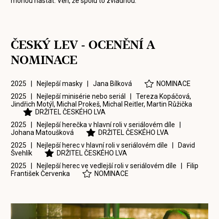
mohou nastat. Věří, že spolu to zvládnou.
ČESKÝ LEV - OCENĚNÍ A
NOMINACE
2025 | Nejlepší masky |
Jana Bílková
NOMINACE
2025 | Nejlepší minisérie nebo seriál |
Tereza Kopáčová
,
Jindřich Motýl
,
Michal Prokeš
,
Michal Reitler
,
Martin Růžička
DRŽITEL ČESKÉHO LVA
2025 | Nejlepší herečka v hlavní roli v seriálovém díle |
Johana Matoušková
DRŽITEL ČESKÉHO LVA
2025 | Nejlepší herec v hlavní roli v seriálovém díle |
David
Švehlík
DRŽITEL ČESKÉHO LVA
2025 | Nejlepší herec ve vedlejší roli v seriálovém díle |
Filip
František Červenka
NOMINACE