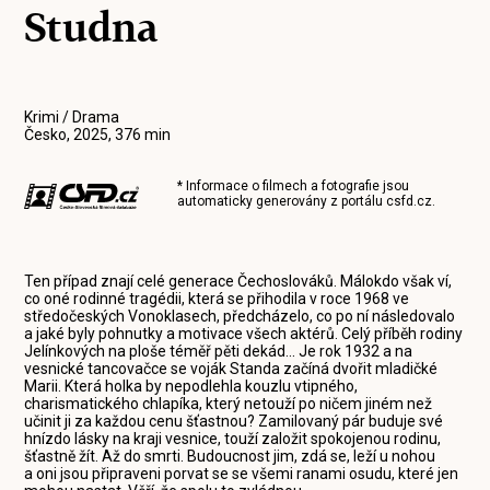
Studna
Krimi / Drama
Česko, 2025, 376 min
* Informace o filmech a fotografie jsou
automaticky generovány z portálu
csfd.cz
.
Ten případ znají celé generace Čechoslováků. Málokdo však ví,
co oné rodinné tragédii, která se přihodila v roce 1968 ve
středočeských Vonoklasech, předcházelo, co po ní následovalo
a jaké byly pohnutky a motivace všech aktérů. Celý příběh rodiny
Jelínkových na ploše téměř pěti dekád... Je rok 1932 a na
vesnické tancovačce se voják Standa začíná dvořit mladičké
Marii. Která holka by nepodlehla kouzlu vtipného,
charismatického chlapíka, který netouží po ničem jiném než
učinit ji za každou cenu šťastnou? Zamilovaný pár buduje své
hnízdo lásky na kraji vesnice, touží založit spokojenou rodinu,
šťastně žít. Až do smrti. Budoucnost jim, zdá se, leží u nohou
a oni jsou připraveni porvat se se všemi ranami osudu, které jen