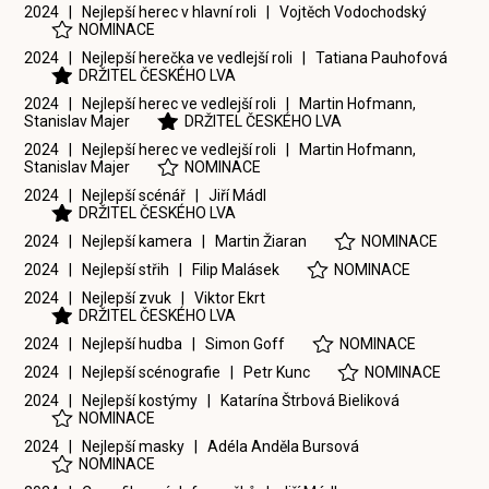
2024 | Nejlepší herec v hlavní roli |
Vojtěch Vodochodský
NOMINACE
2024 | Nejlepší herečka ve vedlejší roli |
Tatiana Pauhofová
DRŽITEL ČESKÉHO LVA
2024 | Nejlepší herec ve vedlejší roli |
Martin Hofmann
,
Stanislav Majer
DRŽITEL ČESKÉHO LVA
2024 | Nejlepší herec ve vedlejší roli |
Martin Hofmann
,
Stanislav Majer
NOMINACE
2024 | Nejlepší scénář |
Jiří Mádl
DRŽITEL ČESKÉHO LVA
2024 | Nejlepší kamera |
Martin Žiaran
NOMINACE
2024 | Nejlepší střih |
Filip Malásek
NOMINACE
2024 | Nejlepší zvuk |
Viktor Ekrt
DRŽITEL ČESKÉHO LVA
2024 | Nejlepší hudba |
Simon Goff
NOMINACE
2024 | Nejlepší scénografie |
Petr Kunc
NOMINACE
2024 | Nejlepší kostýmy |
Katarína Štrbová Bieliková
NOMINACE
2024 | Nejlepší masky |
Adéla Anděla Bursová
NOMINACE