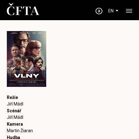
EN
Režie
Jiří Mádl
Scénář
Jiří Mádl
Kamera
Martin Žiaran
Hudba