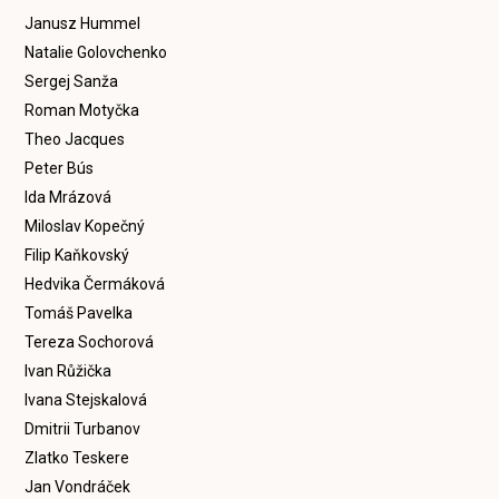
Janusz Hummel
Natalie Golovchenko
Sergej Sanža
Roman Motyčka
Theo Jacques
Peter Bús
Ida Mrázová
Miloslav Kopečný
Filip Kaňkovský
Hedvika Čermáková
Tomáš Pavelka
Tereza Sochorová
Ivan Růžička
Ivana Stejskalová
Dmitrii Turbanov
Zlatko Teskere
Jan Vondráček