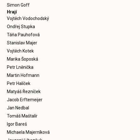
Simon Goff
Hrají
Vojtěch Vodochodský
Ondřej Stupka
Táňa Pauhofová
Stanislav Majer
Vojtěch Kotek
Marika Šoposká
Petr Lněnička
Martin Hofmann
Petr Halíček
Matyáš Řezníček
Jacob Erftemeijer
Jan Nedbal
Tomáš Maštalír
Igor Bareš
Michaela Majerníková