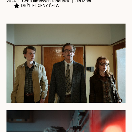
2024 | Cena filmových fanoušků |
Jiří Mádl
DRŽITEL CENY ČFTA