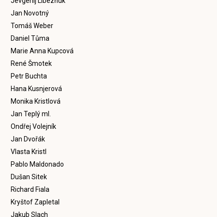
Jevgenij Libezňuk
Jan Novotný
Tomáš Weber
Daniel Tůma
Marie Anna Kupcová
René Šmotek
Petr Buchta
Hana Kusnjerová
Monika Kristlová
Jan Teplý ml.
Ondřej Volejník
Jan Dvořák
Vlasta Kristl
Pablo Maldonado
Dušan Sitek
Richard Fiala
Kryštof Zapletal
Jakub Slach