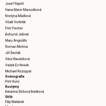
Josef Rajchl
Hana Marie Maroušková
Kristýna Mádlová
Vitalii Vorkhlik
Petr Fischer
Bohumil Jelínek
Mary Angiolillo
Roman Michna
Jiří Šesták
Věra Hlaváčková
Vašek En Nosek
Michael Rozsypal
Scénografie
Petr Kunc
Kostýmy
Katarína Štrbová Bieliková
Střih
Filip Malásek