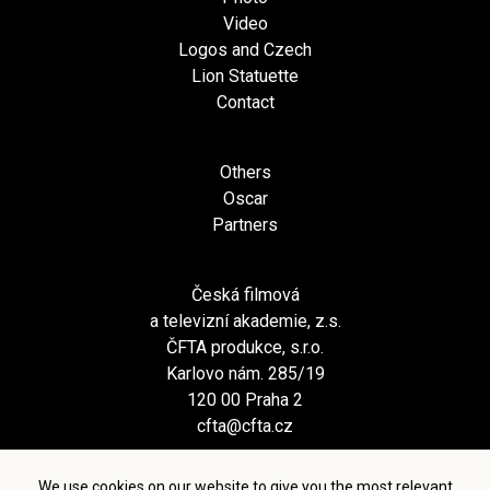
Video
Logos and Czech
Lion Statuette
Contact
Others
Oscar
Partners
Česká filmová
a televizní akademie, z.s.
ČFTA produkce, s.r.o.
Karlovo nám. 285/19
120 00 Praha 2
cfta@cfta.cz
We use cookies on our website to give you the most relevant