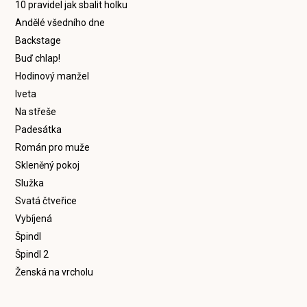
10 pravidel jak sbalit holku
Andělé všedního dne
Backstage
Buď chlap!
Hodinový manžel
Iveta
Na střeše
Padesátka
Román pro muže
Skleněný pokoj
Služka
Svatá čtveřice
Vybíjená
Špindl
Špindl 2
Ženská na vrcholu