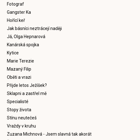
Fotograf
Gangster Ka
Hořící keř
Jak básníci neztrácejí naději
Já, Olga Hepnarová
Kanárská spojka
Kytice
Marie Terezie
Mazaný Filip
Oběti a vrazi
Přijde letos Ježíšek?
Sklapni a zastřel mě
Specialisté
Stopy života
Stínu neutečeš
Vraždy v kruhu
Zuzana Michnová - Jsem slavná tak akorát