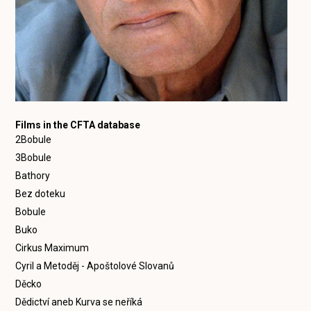
Films in the CFTA database
2Bobule
3Bobule
Bathory
Bez doteku
Bobule
Buko
Cirkus Maximum
Cyril a Metoděj - Apoštolové Slovanů
Děcko
Dědictví aneb Kurva se neříká