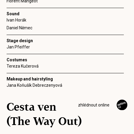
Florent Mangeot
Sound
Ivan Horák
Daniel Němec
Stage design
Jan Pfeiffer
Costumes
Tereza Kučerová
Makeup and hairstyling
Jana Koňušík Debreczenyová
Cesta ven
zhlédnout online
(The Way Out)