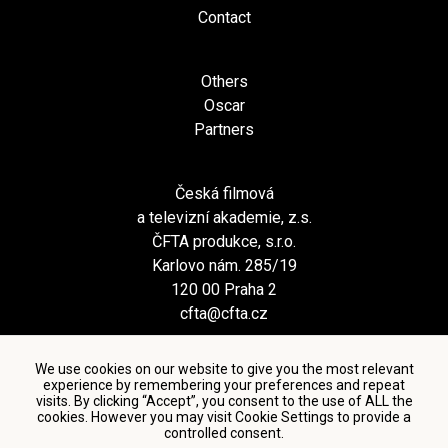
Contact
Others
Oscar
Partners
Česká filmová
a televizní akademie, z.s.
ČFTA produkce, s.r.o.
Karlovo nám. 285/19
120 00 Praha 2
cfta@cfta.cz
We use cookies on our website to give you the most relevant
experience by remembering your preferences and repeat
visits. By clicking “Accept”, you consent to the use of ALL the
cookies. However you may visit Cookie Settings to provide a
controlled consent.
Terms and conditions of using personal data and privacy