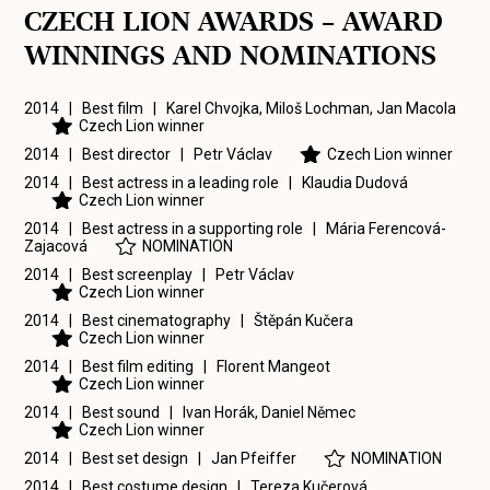
CZECH LION AWARDS – AWARD
WINNINGS AND NOMINATIONS
2014 | Best film |
Karel Chvojka
,
Miloš Lochman
,
Jan Macola
Czech Lion winner
2014 | Best director |
Petr Václav
Czech Lion winner
2014 | Best actress in a leading role |
Klaudia Dudová
Czech Lion winner
2014 | Best actress in a supporting role |
Mária Ferencová-
Zajacová
NOMINATION
2014 | Best screenplay |
Petr Václav
Czech Lion winner
2014 | Best cinematography |
Štěpán Kučera
Czech Lion winner
2014 | Best film editing |
Florent Mangeot
Czech Lion winner
2014 | Best sound |
Ivan Horák
,
Daniel Němec
Czech Lion winner
2014 | Best set design |
Jan Pfeiffer
NOMINATION
2014 | Best costume design |
Tereza Kučerová