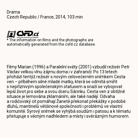
Drama
Czech Republic / France, 2014, 103 min
* The information on films and the photographs are
automatically generated from the
csfd.cz
database.
Filmy Marian (1996) a Paralelní světy (2001) vzbudil režisér Petr
Václav velkou vlnu zájmu doma i v zahraničí. Po 13 letech
přichází tentýž režisér s novým celovečerním snímkem Cesta
ven – příběhem silné mladé matky, která se odmítá smířit
s nepříznivým společenským statusem a snaží se vybojovat
lepší život pro sebe a svou dceru Sárinku. Cesta ven z obtížné
situace je lemována zklamáním, ale také nadějí. Odvaha
a rodičovský cit pomáhají Žanetě překonat překážky v podobě
dluhů, mantinelů většinové společnosti i problémů ve vlastní
komunitě. Syrový snímek se vyhýbá soudům i patosu a k tématu
přistupuje s věcným nadhledem a místy i svérázným humorem.