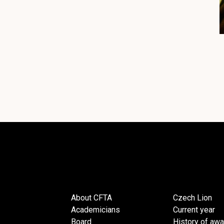
About CFTA
Czech Lion
Academicians
Current year
Board
History of aw