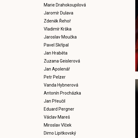
Marie Drahokoupilová
Jaromír Dulava
Zdeněk Řehoř
Vladimír Krška
Jaroslav Moučka
Pavel Skřípal
Jan Hraběta
Zuzana Geislerová
Jan Apolenář
Petr Pelzer
Vanda Hybnerová
Antonín Procházka
Jan Přeučil
Eduard Pergner
Václav Mareš
Miroslav Vlček
Dimo Lipitkovský