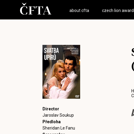
about cfta
czech lion award
H
C
Director
Jaroslav Soukup
Předloha
Sheridan Le Fanu