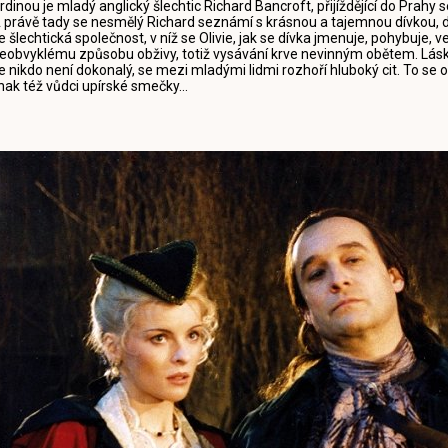
rdinou je mladý anglický šlechtic Richard Bancroft, přijíždějící do Pra
 právě tady se nesmělý Richard seznámí s krásnou a tajemnou dívkou, do
e šlechtická společnost, v níž se Olivie, jak se dívka jmenuje, pohybuje, 
eobvyklému způsobu obživy, totiž vysávání krve nevinným obětem. Láska
e nikdo není dokonalý, se mezi mladými lidmi rozhoří hluboký cit. To se o
inak též vůdci upírské smečky...