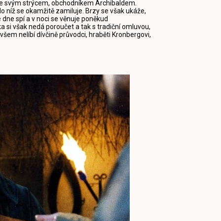
hy se svým strýcem, obchodníkem Archibaldem.
 níž se okamžitě zamiluje. Brzy se však ukáže,
ve dne spí a v noci se věnuje poněkud
 si však nedá poroučet a tak s tradiční omluvou,
všem nelíbí dívčině průvodci, hraběti Kronbergovi,