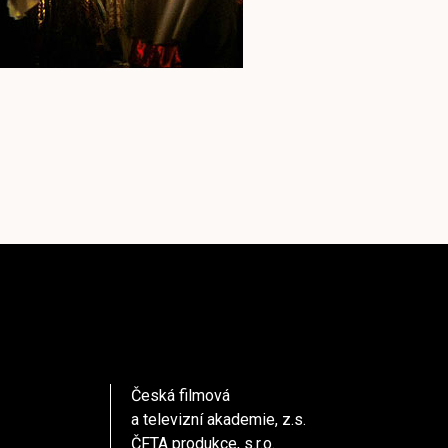
Česká filmová
a televizní akademie, z.s.
ČFTA produkce, s.r.o.