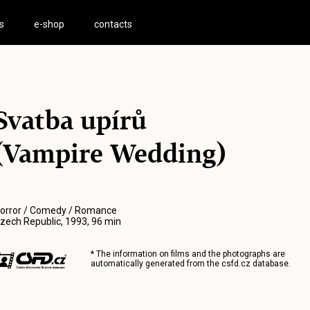
s
e-shop
contacts
Svatba upírů
(Vampire Wedding)
orror / Comedy / Romance
zech Republic, 1993, 96 min
* The information on films and the photographs are
automatically generated from the
csfd.cz
database.