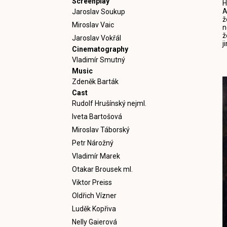
Screenplay
H
A
Jaroslav Soukup
ž
Miroslav Vaic
n
ž
Jaroslav Vokřál
j
Cinematography
Vladimír Smutný
Music
Zdeněk Barták
Cast
Rudolf Hrušínský nejml.
Iveta Bartošová
Miroslav Táborský
Petr Nárožný
Vladimír Marek
Otakar Brousek ml.
Viktor Preiss
Oldřich Vízner
Luděk Kopřiva
Nelly Gaierová