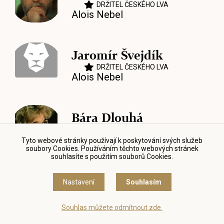
DRŽITEL ČESKÉHO LVA
Alois Nebel
Jaromír Švejdík
DRŽITEL ČESKÉHO LVA
Alois Nebel
Bára Dlouhá
Autopohádky
Tyto webové stránky používají k poskytování svých služeb
soubory Cookies. Používáním těchto webových stránek
souhlasíte s použitím souborů Cookies.
Pavel Koutský
Nastavení
Souhlasím
Autopohádky
Souhlas můžete odmítnout zde.