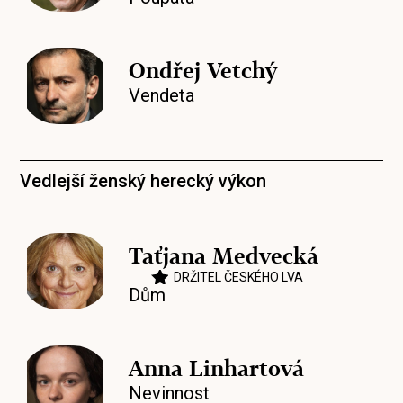
Ondřej Vetchý
Vendeta
Vedlejší ženský herecký výkon
Taťjana Medvecká
DRŽITEL ČESKÉHO LVA
Dům
Anna Linhartová
Nevinnost