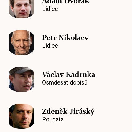
Adam Dvořák
Lidice
Petr Nikolaev
Lidice
Václav Kadrnka
Osmdesát dopisů
Zdeněk Jiráský
Poupata