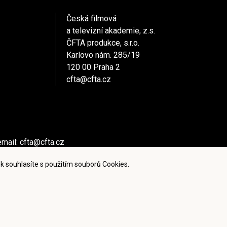
Česká filmová
a televizní akademie, z.s.
ČFTA produkce, s.r.o.
Karlovo nám. 285/19
120 00 Praha 2
cfta@cfta.cz
email:
cfta@cfta.cz
ů kontaktujte - email:
cfta@cfta.cz
k souhlasíte s použitím souborů Cookies.
ies