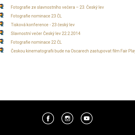
Fotografie ze slavnostního večera – 23. Český lev
Fotografie nominace 23 ČL
Tisková konference - 23 český lev
Slavnostní večer Český lev 22.2.2014
Fotografie nominace 22 ČL
Českou kinematografii bude na Oscarech zastupovat film Fair Pla