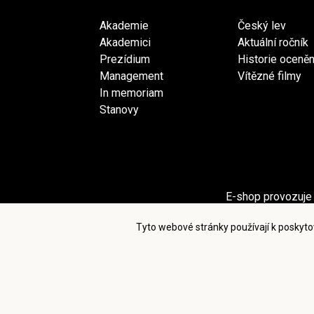
Akademie
Český lev
Akademici
Aktuální ročník
Prezídium
Historie oceněn
Management
Vítězné filmy
In memoriam
Stanovy
E-shop provozuje 
Sekci Pro akademiky provozuje spol
Tyto webové stránky používají k poskyto
Po