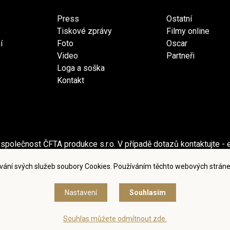
Press
Ostatní
Tiskové zprávy
Filmy online
í
Foto
Oscar
Video
Partneři
Loga a soška
Kontakt
společnost ČFTA produkce s.r.o. V případě dotazů kontaktujte - 
ečnost Česká filmová a televizní akademie, z.s. V případě dotaz
vání svých služeb soubory Cookies. Používáním těchto webových stráne
dmínky užití a zásady ochrany osobních údajů
|
Nastavení cook
Nastavení
Souhlasím
© Česká filmová a televizní akademie, 2018 - 2026
Souhlas můžete odmítnout zde.