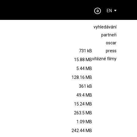
EN
vyhledávání
partneři
oscar
731 kB
press
vítězné filmy
15.88 MB
5.44 MB
128.16 MB
361 kB
49.4 MB
15.24 MB
263.5 MB
1.09 MB
242.44 MB