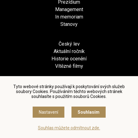
Prezídium
Management
In memoriam
Stanovy
Český lev
Aktuální ročník
Historie ocenění
Vítězné filmy
Press
Tyto webové stránky používají k poskytování svých služeb
soubory Cookies. Používáním těchto webových stránek
Tiskové zprávy
souhlasíte s použitím souborů Cookies.
Foto
Video
Nastavení
Souhlasím
Loga a soška
Kontakt
Souhlas můžete odmítnout zde.