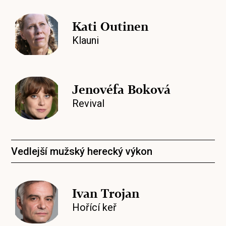
Kati Outinen
Klauni
Jenovéfa Boková
Revival
Vedlejší mužský herecký výkon
Ivan Trojan
Hořící keř