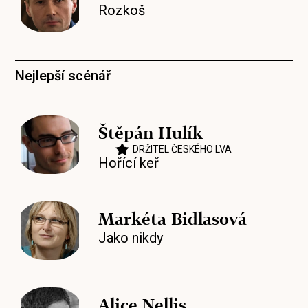
Rozkoš
Nejlepší scénář
Štěpán Hulík
DRŽITEL ČESKÉHO LVA
Hořící keř
Markéta Bidlasová
Jako nikdy
Alice Nellis