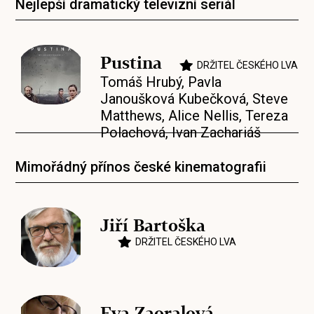
Nejlepší dramatický televizní seriál
Pustina
DRŽITEL ČESKÉHO LVA
Tomáš Hrubý
,
Pavla
Janoušková Kubečková
,
Steve
Matthews
,
Alice Nellis
,
Tereza
Polachová
,
Ivan Zachariáš
Mimořádný přínos české kinematografii
Jiří Bartoška
DRŽITEL ČESKÉHO LVA
Eva Zaoralová