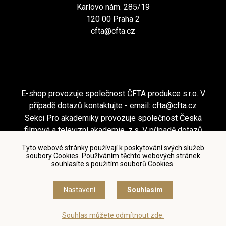
Karlovo nám. 285/19
120 00 Praha 2
cfta@cfta.cz
E-shop provozuje společnost ČFTA produkce s.r.o. V
případě dotazů kontaktujte - email:
cfta@cfta.cz
Sekci Pro akademiky provozuje společnost Česká
filmová a televizní akademie, z.s. V případě dotazů
kontaktujte - email:
cfta@cfta.cz
Tyto webové stránky používají k poskytování svých služeb
soubory Cookies. Používáním těchto webových stránek
souhlasíte s použitím souborů Cookies.
Podmínky užití a zásady ochrany osobních údajů
|
Nastavení cookies
Nastavení
Souhlasím
© Česká filmová a televizní akademie, 2018 - 2026
Souhlas můžete odmítnout zde.