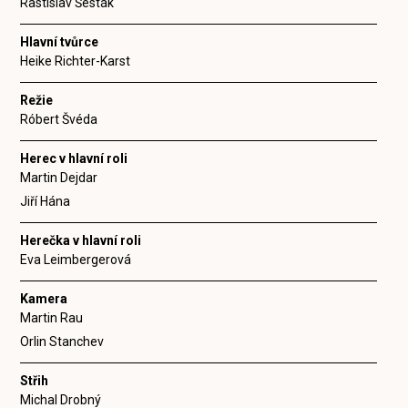
Rastislav Šesták
Hlavní tvůrce
Heike Richter-Karst
Režie
Róbert Švéda
Herec v hlavní roli
Martin Dejdar
Jiří Hána
Herečka v hlavní roli
Eva Leimbergerová
Kamera
Martin Rau
Orlin Stanchev
Střih
Michal Drobný