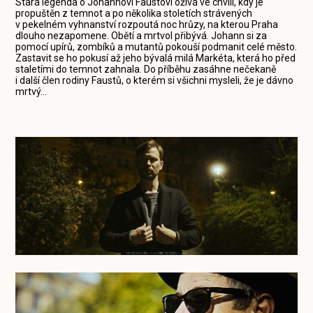
Stará legenda o Johannovi Faustovi ožívá ve chvíli, kdy je
propuštěn z temnot a po několika stoletích strávených
v pekelném vyhnanství rozpoutá noc hrůzy, na kterou Praha
dlouho nezapomene. Obětí a mrtvol přibývá. Johann si za
pomocí upírů, zombíků a mutantů pokouší podmanit celé město.
Zastavit se ho pokusí až jeho bývalá milá Markéta, která ho před
staletími do temnot zahnala. Do příběhu zasáhne nečekaně
i další člen rodiny Faustů, o kterém si všichni mysleli, že je dávno
mrtvý…