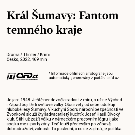
Král Šumavy: Fantom
temného kraje
Drama / Thriller / Krimi
Česko, 2022, 469 min
* Informace o filmech a fotografie jsou
automaticky generovány z portálu
csfd.cz
.
Je jaro 1948. Ještě neodezněla radost z míru, a už se Východ
i Západ bojí třetí světové války. Oba světy od sebe oddělují
hluboké lesy Šumavy. V kuchyni Sboru národní bezpečnosti ve
Zvonkové slouží čtyřiadvacetiletý kuchtík Josef Hasil. Divoký
kluk. Stihl už zažít válku v německém pracovním lágru i jako
spojka mezi partyzány. Teď touží především po zábavě,
dobrodružství, volnosti. To poslední, o co se zajímá, je politika.