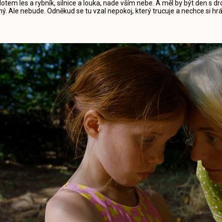
lotem les a rybník, silnice a louka, nade vším nebe. A měl by být den s
iný. Ale nebude. Odněkud se tu vzal nepokoj, který trucuje a nechce si hrá