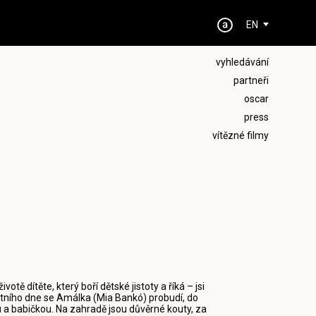
EN
vyhledávání
partneři
oscar
press
vítězné filmy
tě dítěte, který boří dětské jistoty a říká – jsi
letního dne se Amálka (Mia Bankó) probudí, do
ou a babičkou. Na zahradě jsou důvěrné kouty, za