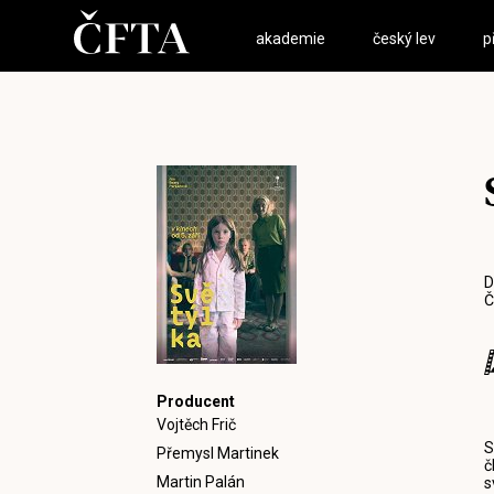
akademie
český lev
p
D
Č
Producent
Vojtěch Frič
S
Přemysl Martinek
č
Martin Palán
s