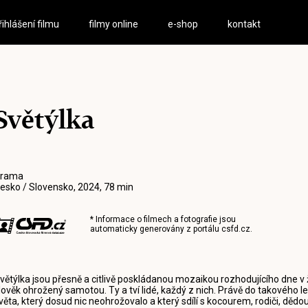
řihlášení filmu
filmy online
e-shop
kontakt
Světýlka
rama
esko / Slovensko, 2024, 78 min
* Informace o filmech a fotografie jsou
automaticky generovány z portálu
csfd.cz
.
větýlka jsou přesně a citlivě poskládanou mozaikou rozhodujícího dne v živo
lověk ohrožený samotou. Ty a tví lidé, každý z nich. Právě do takového 
věta, který dosud nic neohrožovalo a který sdílí s kocourem, rodiči, děd