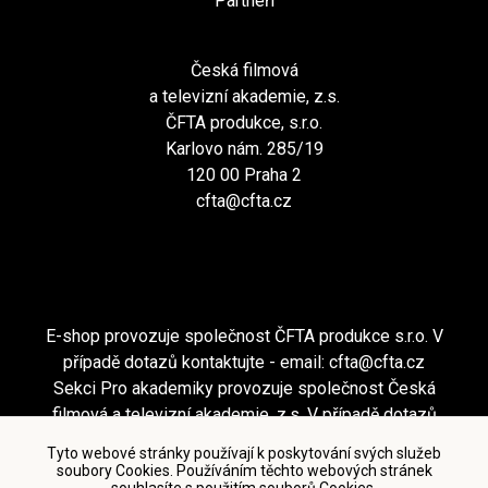
Partneři
Česká filmová
a televizní akademie, z.s.
ČFTA produkce, s.r.o.
Karlovo nám. 285/19
120 00 Praha 2
cfta@cfta.cz
E-shop provozuje společnost ČFTA produkce s.r.o. V
případě dotazů kontaktujte - email:
cfta@cfta.cz
Sekci Pro akademiky provozuje společnost Česká
filmová a televizní akademie, z.s. V případě dotazů
kontaktujte - email:
cfta@cfta.cz
Tyto webové stránky používají k poskytování svých služeb
soubory Cookies. Používáním těchto webových stránek