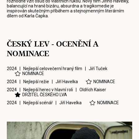
rozhodne vzít osud do vlastních rukou. Nový film Jiřího Havelky,
balancující na hraně bizáru, absurdna a tragikomedie je
inspirován skutečným příběhem a stejnojmenným literárním
dílem od Karla Čapka.
ČESKÝ LEV - OCENĚNÍ A
NOMINACE
2024 | Nejlepší celovečerní hraný film |
Jiří Tuček
NOMINACE
2024 | Nejlepší režie |
Jiří Havelka
NOMINACE
2024 | Nejlepší herec v hlavní roli |
Oldřich Kaiser
DRŽITEL ČESKÉHO LVA
2024 | Nejlepší scénář |
Jiří Havelka
NOMINACE