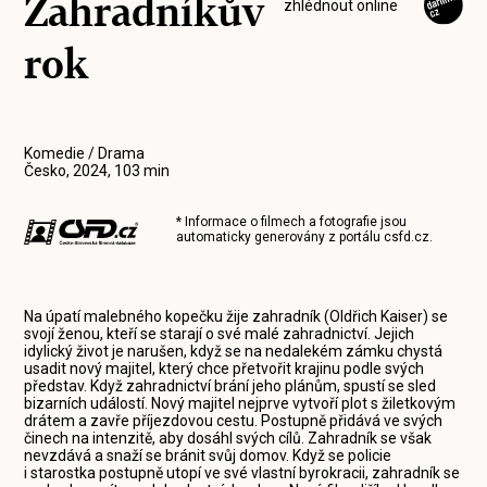
Zahradníkův
zhlédnout online
rok
Komedie / Drama
Česko, 2024, 103 min
* Informace o filmech a fotografie jsou
automaticky generovány z portálu
csfd.cz
.
Na úpatí malebného kopečku žije zahradník (Oldřich Kaiser) se
svojí ženou, kteří se starají o své malé zahradnictví. Jejich
idylický život je narušen, když se na nedalekém zámku chystá
usadit nový majitel, který chce přetvořit krajinu podle svých
představ. Když zahradnictví brání jeho plánům, spustí se sled
bizarních událostí. Nový majitel nejprve vytvoří plot s žiletkovým
drátem a zavře příjezdovou cestu. Postupně přidává ve svých
činech na intenzitě, aby dosáhl svých cílů. Zahradník se však
nevzdává a snaží se bránit svůj domov. Když se policie
i starostka postupně utopí ve své vlastní byrokracii, zahradník se