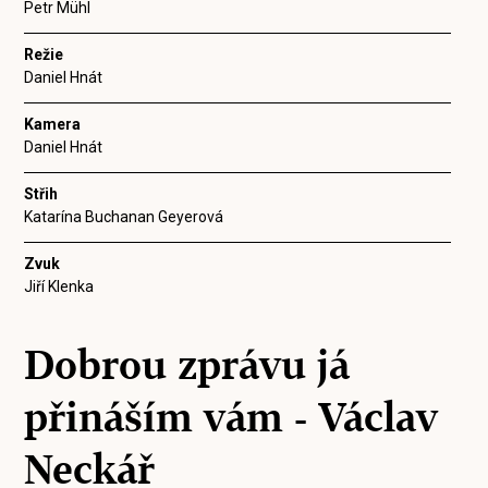
Petr Mühl
Režie
Daniel Hnát
Kamera
Daniel Hnát
Střih
Katarína Buchanan Geyerová
Zvuk
Jiří Klenka
Dobrou zprávu já
přináším vám - Václav
Neckář