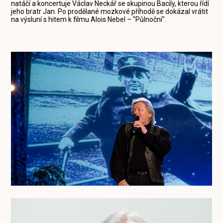
natáčí a koncertuje Václav Neckář se skupinou Bacily, kterou řídí
jeho bratr Jan. Po prodělané mozkové příhodě se dokázal vrátit
na výsluní s hitem k filmu Alois Nebel – "Půlnoční".