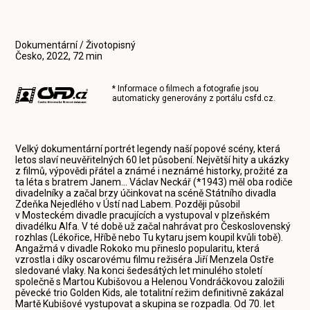
Dokumentární / Životopisný
Česko, 2022, 72 min
* Informace o filmech a fotografie jsou
automaticky generovány z portálu
csfd.cz
.
Velký dokumentární portrét legendy naší popové scény, která
letos slaví neuvěřitelných 60 let působení. Největší hity a ukázky
z filmů, výpovědi přátel a známé i neznámé historky, prožité za
ta léta s bratrem Janem... Václav Neckář (*1943) měl oba rodiče
divadelníky a začal brzy účinkovat na scéně Státního divadla
Zdeňka Nejedlého v Ústí nad Labem. Později působil
v Mosteckém divadle pracujících a vystupoval v plzeňském
divadélku Alfa. V té době už začal nahrávat pro Československý
rozhlas (Lékořice, Hříbě nebo Tu kytaru jsem koupil kvůli tobě).
Angažmá v divadle Rokoko mu přineslo popularitu, která
vzrostla i díky oscarovému filmu režiséra Jiří Menzela Ostře
sledované vlaky. Na konci šedesátých let minulého století
společně s Martou Kubišovou a Helenou Vondráčkovou založili
pěvecké trio Golden Kids, ale totalitní režim definitivně zakázal
Martě Kubišové vystupovat a skupina se rozpadla. Od 70. let