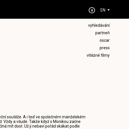
EN
vyhledávání
partneři
oscar
press
vítězné filmy
aneční soutěže. A i teď ve společném manželském
 rád. Vždy a všude. Takže když s Monikou začne
íná mít dost. Už ji nebaví pořád skákat podle