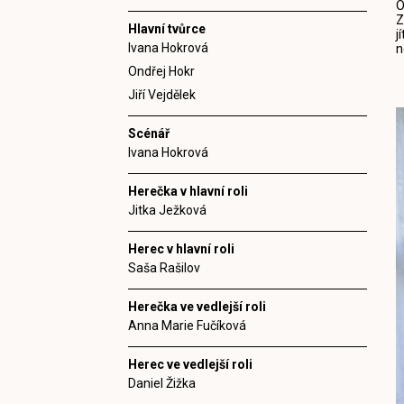
O
Z
Hlavní tvůrce
j
Ivana Hokrová
n
Ondřej Hokr
Jiří Vejdělek
Scénář
Ivana Hokrová
Herečka v hlavní roli
Jitka Ježková
Herec v hlavní roli
Saša Rašilov
Herečka ve vedlejší roli
Anna Marie Fučíková
Herec ve vedlejší roli
Daniel Žižka