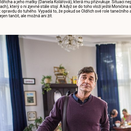
ldřicha a jeho matky (Daniela Kolářová), která mu přizvukuje. Situaci 
ach), který o ni zjevně stále stojí. A když se do toho vloží ještě Monič
ít opravdu do tuhého. Vypadá to, že pokud se Oldřich své role tanečního
ejen tančit, ale možná ani žít.