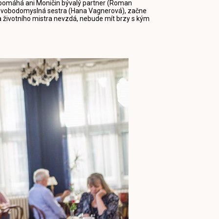
nepomáhá ani Moničin bývalý partner (Roman
ina svobodomyslná sestra (Hana Vagnerová), začne
 a životního mistra nevzdá, nebude mít brzy s kým