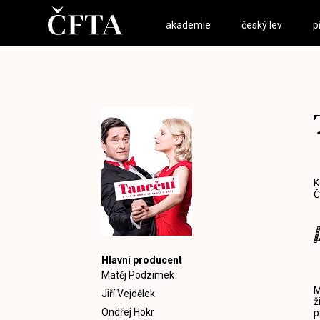
akademie
český lev
p
K
Č
Hlavní producent
Matěj Podzimek
M
Jiří Vejdělek
ž
Ondřej Hokr
p