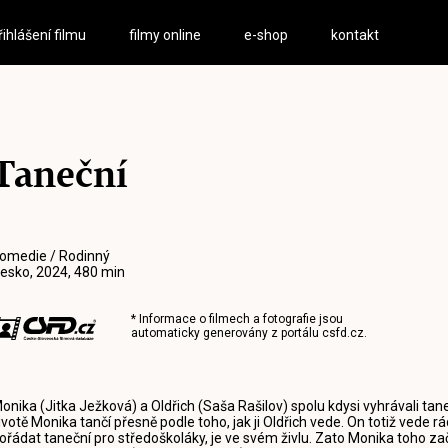
řihlášení filmu
filmy online
e-shop
kontakt
Taneční
omedie / Rodinný
esko, 2024, 480 min
* Informace o filmech a fotografie jsou
automaticky generovány z portálu
csfd.cz
.
onika (Jitka Ježková) a Oldřich (Saša Rašilov) spolu kdysi vyhrávali t
ivotě Monika tančí přesně podle toho, jak ji Oldřich vede. On totiž vede
ořádat taneční pro středoškoláky, je ve svém živlu. Zato Monika toho zač